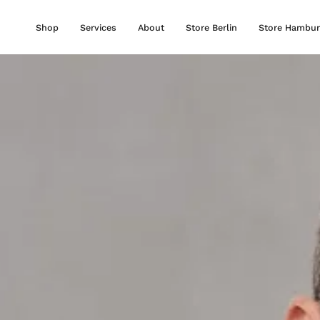
Zum
Inhalt
Shop
Services
About
Store Berlin
Store Hambur
springen