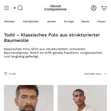
Zum
Inhalt
springen
Suche
Konto
Hemden
Hemdjacken
Jacken
Anzüge
Blazer
Hosen
Todd – Klassisches Polo aus strukturierter
Baumwolle
Klassisches Polo-Shirt aus strukturiertem, schwerem
Baumwolljersey. Weich im Griff, gerade Passform, vorgewaschen
und langlebig gefertigt.
Sortieren
FILTER
SORTIEREN NACH
nach