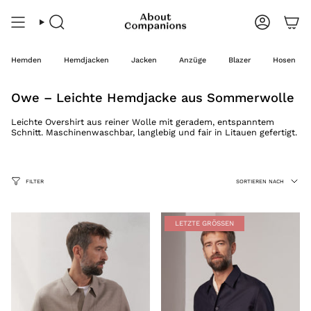
Zum
Inhalt
springen
Suche
Konto
Hemden
Hemdjacken
Jacken
Anzüge
Blazer
Hosen
Owe – Leichte Hemdjacke aus Sommerwolle
Leichte Overshirt aus reiner Wolle mit geradem, entspanntem
Schnitt. Maschinenwaschbar, langlebig und fair in Litauen gefertigt.
Sortieren
FILTER
SORTIEREN NACH
nach
LETZTE GRÖSSEN