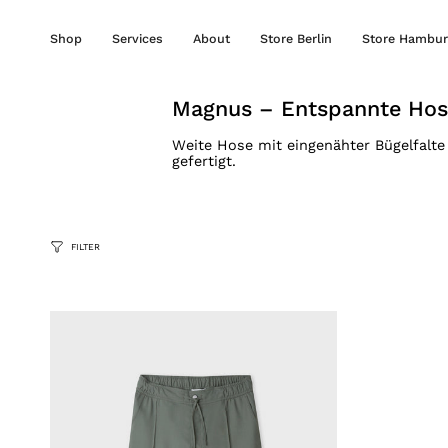
Zum
Inhalt
Shop
Services
About
Store Berlin
Store Hambur
springen
Magnus – Entspannte Hos
Weite Hose mit eingenähter Bügelfalte
gefertigt.
FILTER