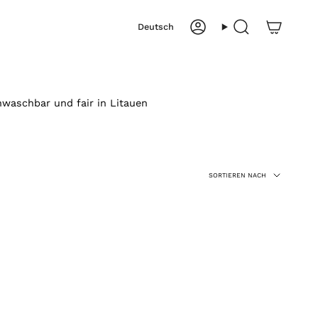
Sprache
Deutsch
Konto
Suche
nwaschbar und fair in Litauen
Sortieren
SORTIEREN NACH
nach